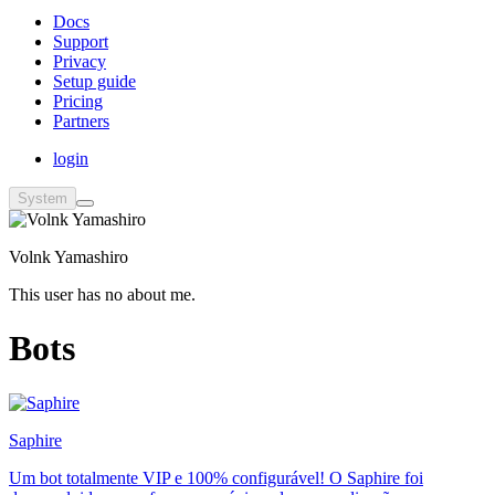
Docs
Support
Privacy
Setup guide
Pricing
Partners
login
System
Volnk Yamashiro
This user has no about me.
Bots
Saphire
Um bot totalmente VIP e 100% configurável! O Saphire foi