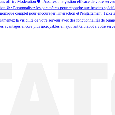
us offrir : Modération 🛡️ : Assurez une gestion efficace de votre ser
ion ⚙️ : Personnalisez les paramètres pour répondre aux besoins spéci
que complet pour encourager l'interaction et l'engagement. Tickets 🎫
ntez la visibilité de votre serveur avec des fonctionnalités de bump.
s avantages encore plus incroyables en ajoutant Gibrabot à votre serve